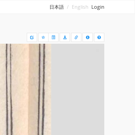
日本語
English
Login
Draw
a
rectangle