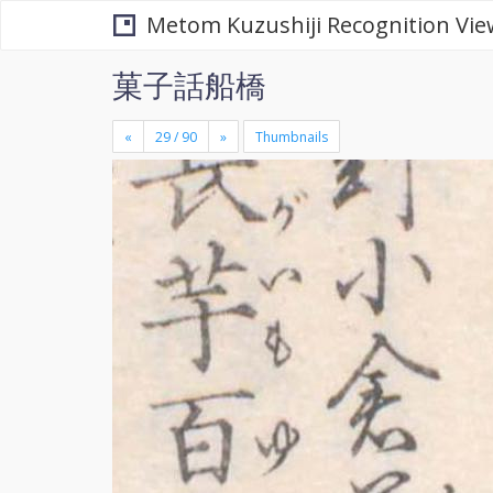
Metom Kuzushiji Recognition Vie
菓子話船橋
«
»
Thumbnails
+
×
-
se