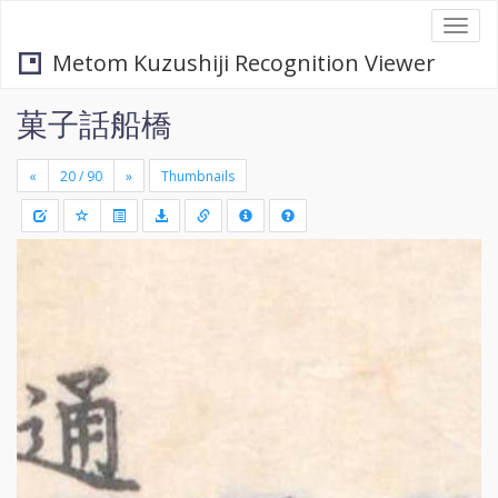
Togg
navi
Metom Kuzushiji Recognition Viewer
菓子話船橋
«
»
Thumbnails
+
Draw
-
a
rectang