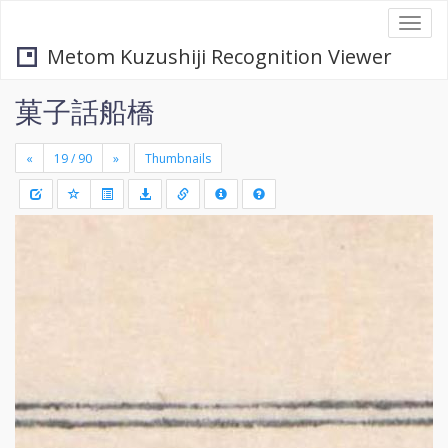
Togg
navi
Metom Kuzushiji Recognition Viewer
菓子話船橋
«
»
Thumbnails
+
Draw
-
a
rectang