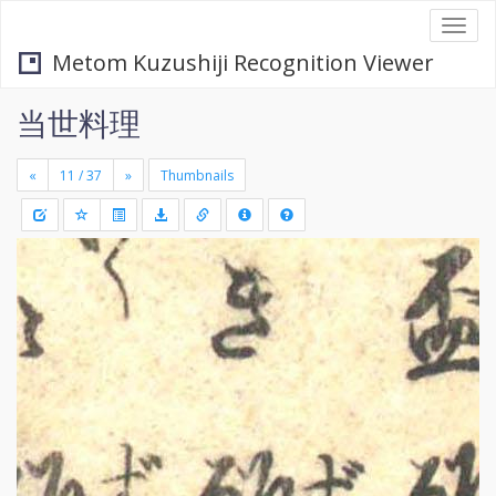
Togg
navi
Metom Kuzushiji Recognition Viewer
当世料理
«
»
Thumbnails
+
Draw
-
a
rectang