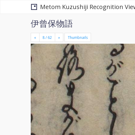
Metom Kuzushiji Recognition Vie
伊曾保物語
«
»
Thumbnails
+
×
-
se