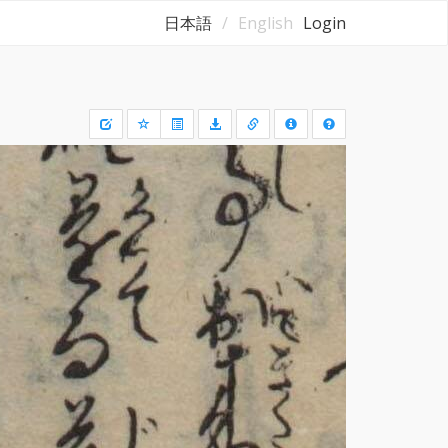
日本語
English
Login
Draw
a
rectangle