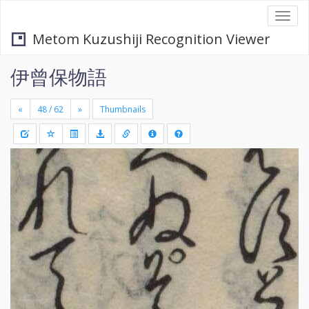
Togg
navi
Metom Kuzushiji Recognition Viewer
伊曾保物語
«
»
Thumbnails
+
Draw
-
a
rectang