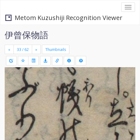
Togg
navi
Metom Kuzushiji Recognition Viewer
伊曾保物語
«
»
Thumbnails
+
Draw
-
a
rectang