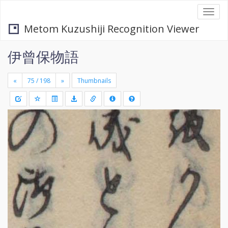
Togg
navi
Metom Kuzushiji Recognition Viewer
伊曾保物語
«
»
Thumbnails
+
Draw
-
a
rectang