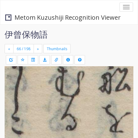
Togg
navi
Metom Kuzushiji Recognition Viewer
伊曾保物語
«
»
Thumbnails
+
Draw
-
a
rectang