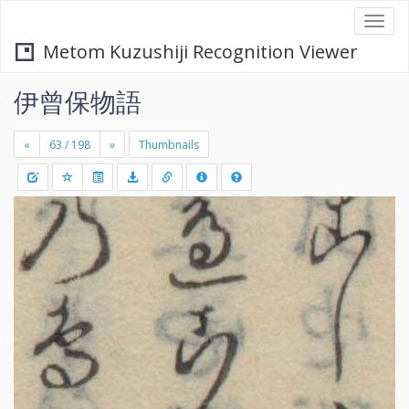
Togg
navi
Metom Kuzushiji Recognition Viewer
伊曾保物語
«
»
Thumbnails
+
Draw
-
a
rectang