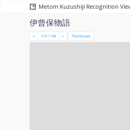
Metom Kuzushiji Recognition Vie
伊曾保物語
«
»
Thumbnails
+
×
-
se