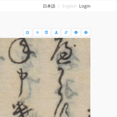
日本語
English
Login
Draw
a
rectangle