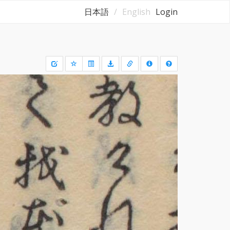
日本語
English
Login
Draw
a
rectangle