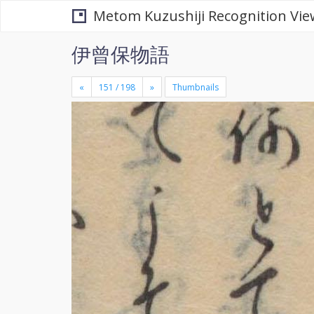
Metom Kuzushiji Recognition Vie
伊曾保物語
«
»
Thumbnails
+
×
-
se