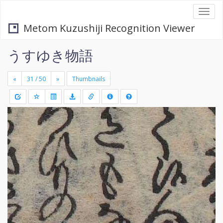
Togg
navi
Metom Kuzushiji Recognition Viewer
うすゆき物語
«
»
Thumbnails
+
Draw
-
a
rectang