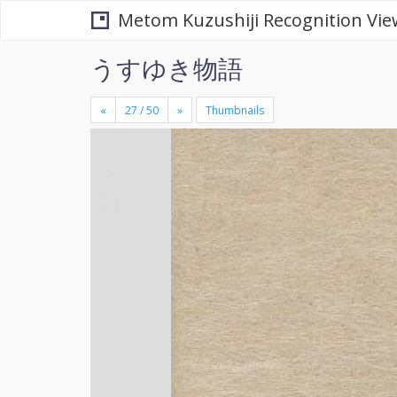
Metom Kuzushiji Recognition Vie
うすゆき物語
«
»
Thumbnails
+
×
-
se