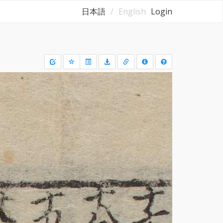
日本語
English
Login
Draw
a
rectangle