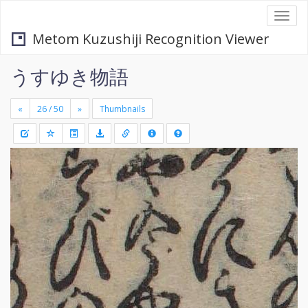
Togg
navi
Metom Kuzushiji Recognition Viewer
うすゆき物語
«
»
Thumbnails
+
Draw
-
a
rectang