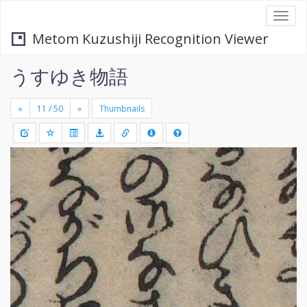
Togg
navi
Metom Kuzushiji Recognition Viewer
うすゆき物語
«
»
Thumbnails
+
Draw
-
a
rectang