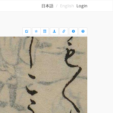
日本語
English
Login
Draw
a
rectangle