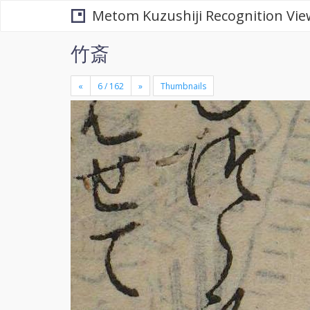
Metom Kuzushiji Recognition Vie
竹斎
«
»
Thumbnails
+
×
-
se