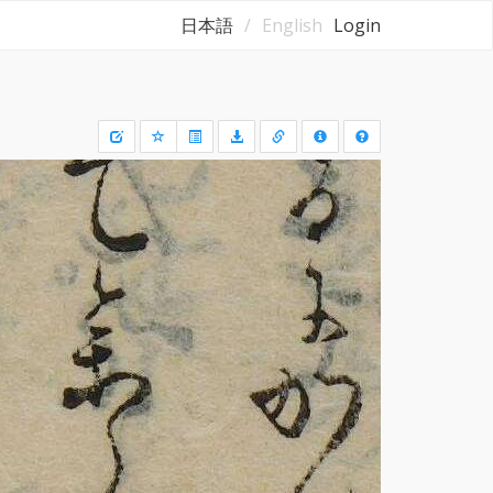
日本語
English
Login
Draw
a
rectangle