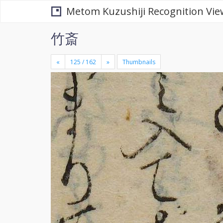
Metom Kuzushiji Recognition Vie
竹斎
«
»
Thumbnails
+
×
-
se