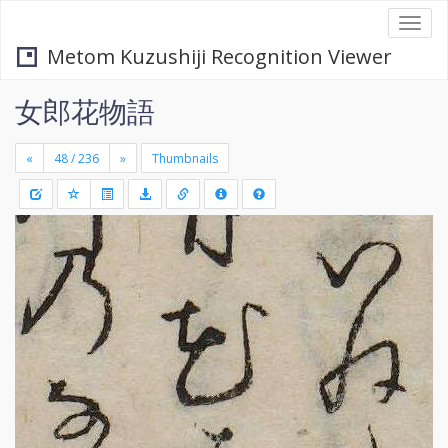
Togg
navi
Metom Kuzushiji Recognition Viewer
女郎花物語
«
»
Thumbnails
+
Draw
-
a
rectang