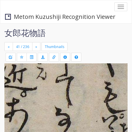
Togg
navi
Metom Kuzushiji Recognition Viewer
女郎花物語
«
»
Thumbnails
+
Draw
-
a
rectang