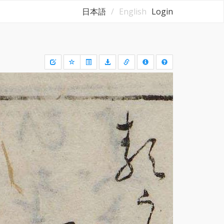
日本語
English
Login
Draw
a
rectangle