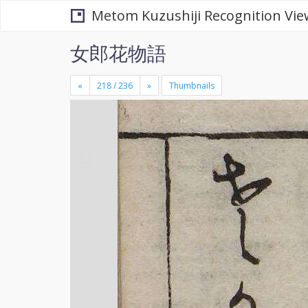
Metom Kuzushiji Recognition Vie
女郎花物語
«
»
Thumbnails
+
×
-
se