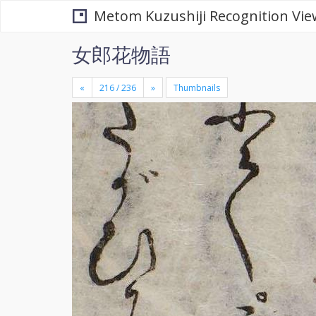
Metom Kuzushiji Recognition Vie
女郎花物語
«
»
Thumbnails
+
×
-
se