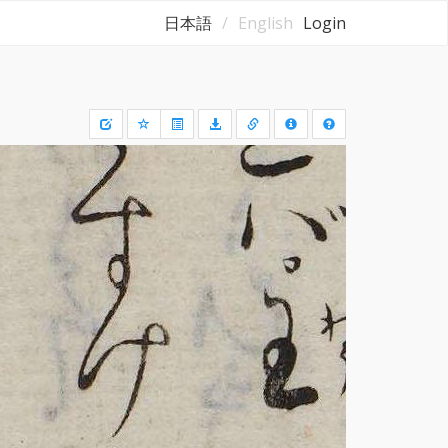
日本語
English
Login
Draw
a
rectangle