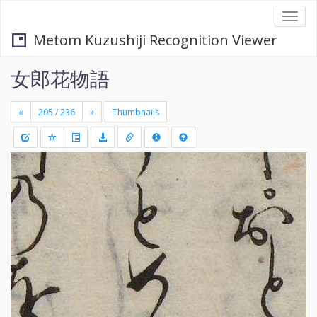
Togg
navi
Metom Kuzushiji Recognition Viewer
女郎花物語
«
»
Thumbnails
+
Draw
-
a
rectang