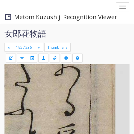
Togg
navi
Metom Kuzushiji Recognition Viewer
女郎花物語
«
»
Thumbnails
+
Draw
-
a
rectang