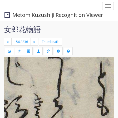
Togg
navi
Metom Kuzushiji Recognition Viewer
女郎花物語
«
»
Thumbnails
+
Draw
-
a
rectang