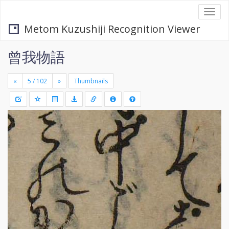
Togg
navi
Metom Kuzushiji Recognition Viewer
曾我物語
«
»
Thumbnails
+
Draw
-
a
rectang