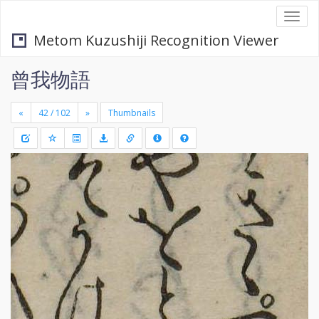
Togg
navi
Metom Kuzushiji Recognition Viewer
曾我物語
«
»
Thumbnails
+
Draw
-
a
rectang