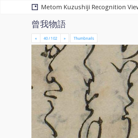
Metom Kuzushiji Recognition Vie
曾我物語
«
»
Thumbnails
+
×
-
se