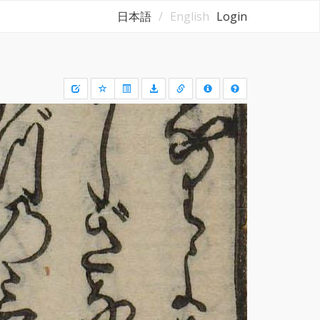
日本語
English
Login
Draw
a
rectangle