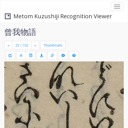
Togg
navi
Metom Kuzushiji Recognition Viewer
曾我物語
«
»
Thumbnails
+
Draw
-
a
rectang