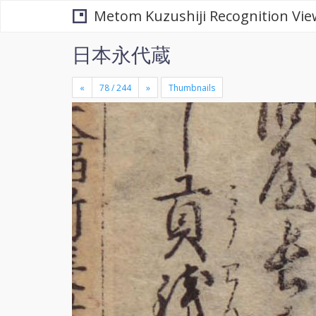
Metom Kuzushiji Recognition Vie
日本永代蔵
«
»
Thumbnails
+
×
-
se