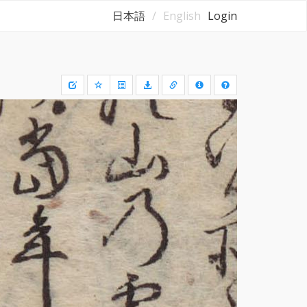
日本語
English
Login
Draw
a
rectangle