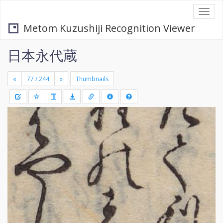
Togg
navi
Metom Kuzushiji Recognition Viewer
日本永代蔵
«
»
Thumbnails
+
Draw
-
a
rectang