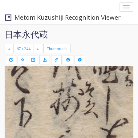
Togg
navi
Metom Kuzushiji Recognition Viewer
日本永代蔵
«
»
Thumbnails
+
Draw
-
a
rectang