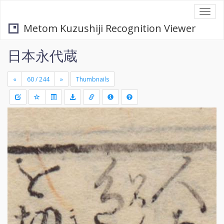
Togg
navi
Metom Kuzushiji Recognition Viewer
日本永代蔵
«
»
Thumbnails
+
Draw
-
a
rectang