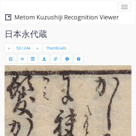
Togg
navi
Metom Kuzushiji Recognition Viewer
日本永代蔵
«
»
Thumbnails
+
Draw
-
a
rectang