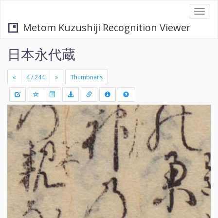
Togg
navi
Metom Kuzushiji Recognition Viewer
日本永代蔵
«
»
Thumbnails
+
Draw
-
a
rectang