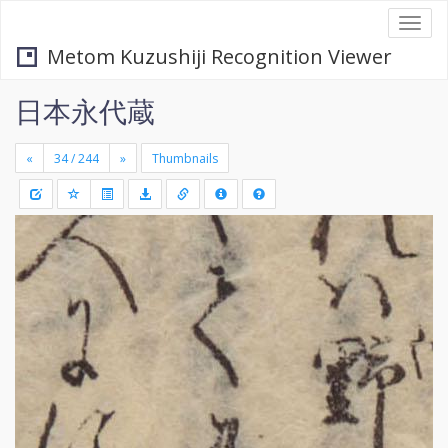
Togg
navi
Metom Kuzushiji Recognition Viewer
日本永代蔵
«
»
Thumbnails
+
Draw
-
a
rectang