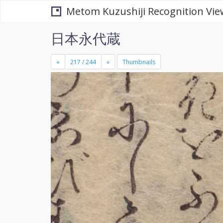
Metom Kuzushiji Recognition Vie
日本永代蔵
«
»
Thumbnails
+
×
-
se