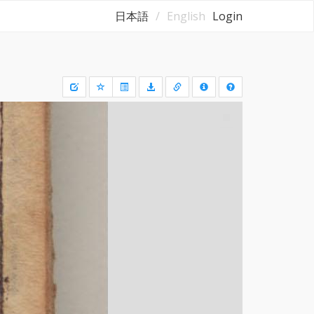
日本語
English
Login
Draw
a
rectangle