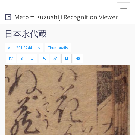
Togg
navi
Metom Kuzushiji Recognition Viewer
日本永代蔵
«
»
Thumbnails
+
Draw
-
a
rectang