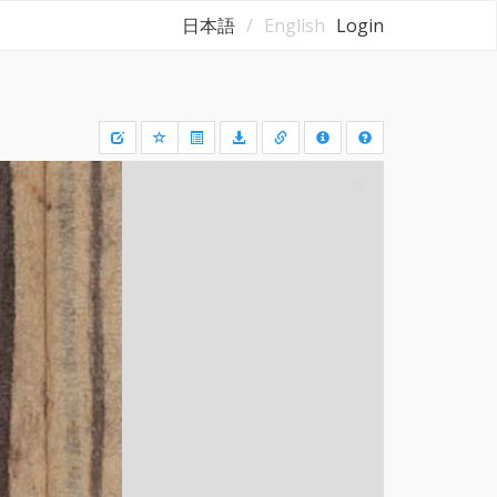
日本語
English
Login
Draw
a
rectangle