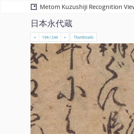
Metom Kuzushiji Recognition Vie
日本永代蔵
«
»
Thumbnails
+
×
-
se