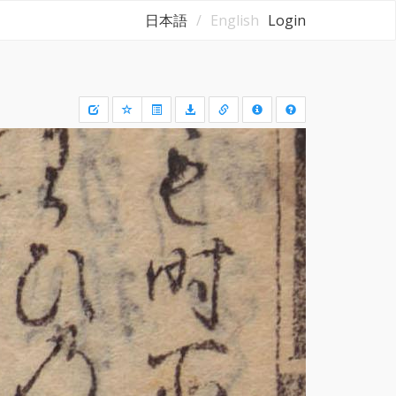
日本語
English
Login
Draw
a
rectangle