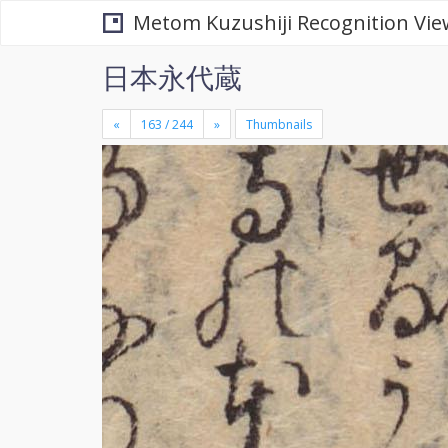
Metom Kuzushiji Recognition Vie
日本永代蔵
«
»
Thumbnails
+
×
-
se