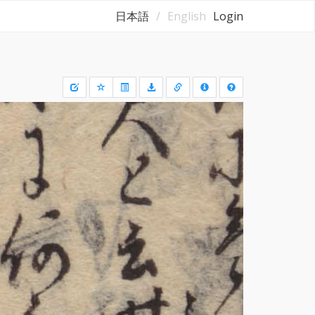
日本語
English
Login
Draw
a
rectangle