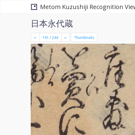
Metom Kuzushiji Recognition Vie
日本永代蔵
«
»
Thumbnails
+
×
-
se