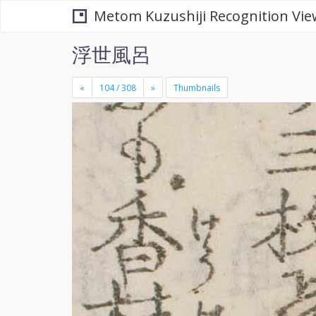
Metom Kuzushiji Recognition Vie
浮世風呂
«
»
Thumbnails
+
×
-
se