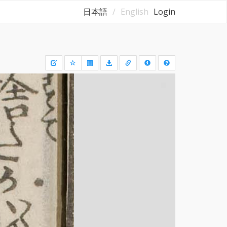
日本語
English
Login
Draw
a
rectangle