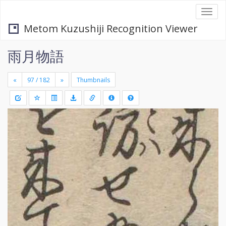
Togg
navi
Metom Kuzushiji Recognition Viewer
雨月物語
«
»
Thumbnails
+
Draw
-
a
rectang