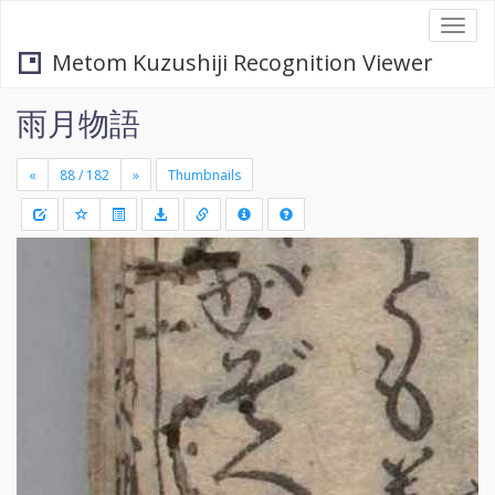
Togg
navi
Metom Kuzushiji Recognition Viewer
雨月物語
«
»
Thumbnails
+
Draw
-
a
rectang