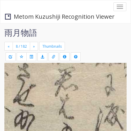
Togg
navi
Metom Kuzushiji Recognition Viewer
雨月物語
«
»
Thumbnails
+
Draw
-
a
rectang