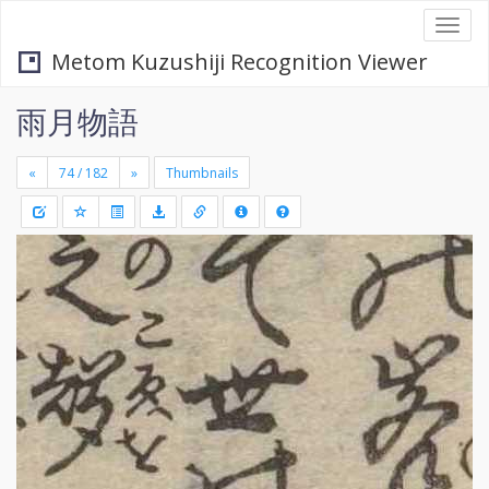
Togg
navi
Metom Kuzushiji Recognition Viewer
雨月物語
«
»
Thumbnails
+
Draw
-
a
rectang