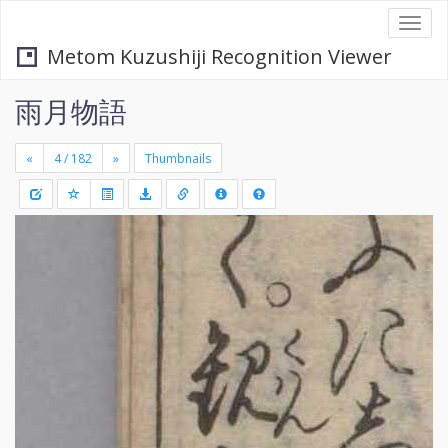
Togg
navi
Metom Kuzushiji Recognition Viewer
雨月物語
«
»
Thumbnails
+
Draw
-
a
rectang