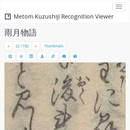
Togg
navi
Metom Kuzushiji Recognition Viewer
雨月物語
«
»
Thumbnails
+
Draw
-
a
rectang