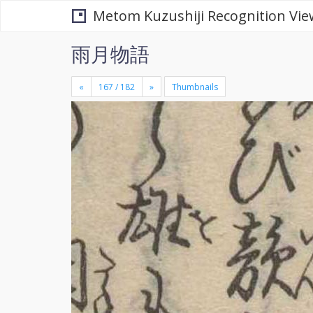
Metom Kuzushiji Recognition Vie
雨月物語
«
»
Thumbnails
+
×
-
se