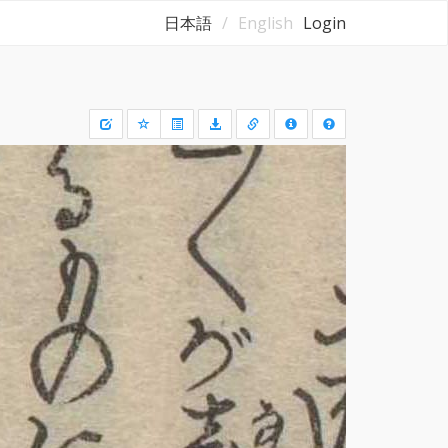
日本語
English
Login
Draw
a
rectangle