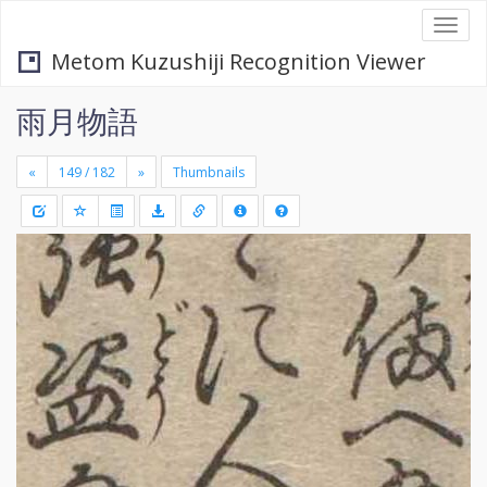
Togg
navi
Metom Kuzushiji Recognition Viewer
雨月物語
«
»
Thumbnails
+
Draw
-
a
rectang